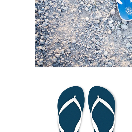
モ
ー
ダ
ル
で
メ
デ
ィ
ア
(1)
を
開