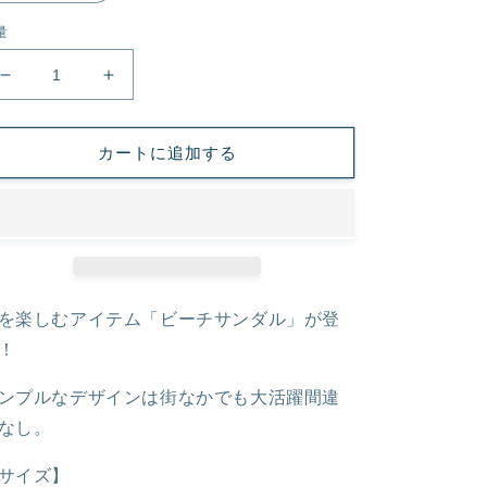
量
ビ
ビ
ー
ー
チ
チ
カートに追加する
サ
サ
ン
ン
ダ
ダ
ル
ル
の
の
数
数
を楽しむアイテム「ビーチサンダル」が登
量
量
を
を
！
減
増
ンプルなデザインは街なかでも大活躍間違
ら
や
す
す
なし。
サイズ】