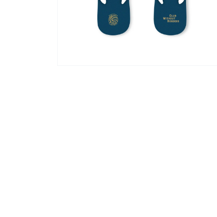
く
モ
ー
ダ
ル
で
メ
デ
ィ
ア
(2)
を
開
く