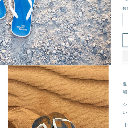
数
夏
場
シ
い
【