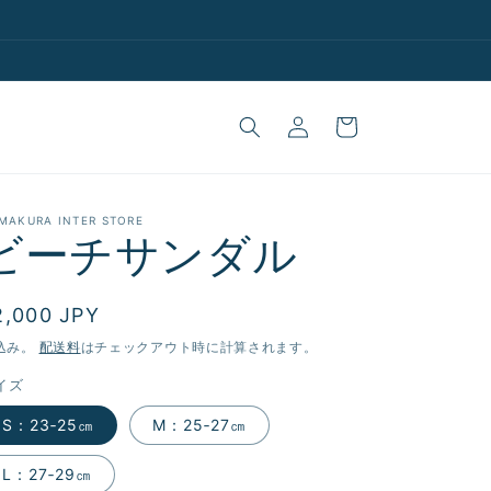
ロ
カ
グ
ー
イ
ト
ン
MAKURA INTER STORE
ビーチサンダル
通
2,000 JPY
常
込み。
配送料
はチェックアウト時に計算されます。
価
イズ
格
S：23‐25㎝
M：25‐27㎝
L：27‐29㎝