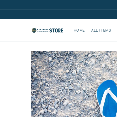
コンテ
ンツに
進む
HOME
ALL ITEMS
商品情
報にス
キップ