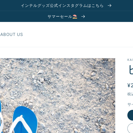
インテルグッズ公式インスタグラムはこちら
サマーセール⛱️
ABOUT US
KA
¥
税
サ