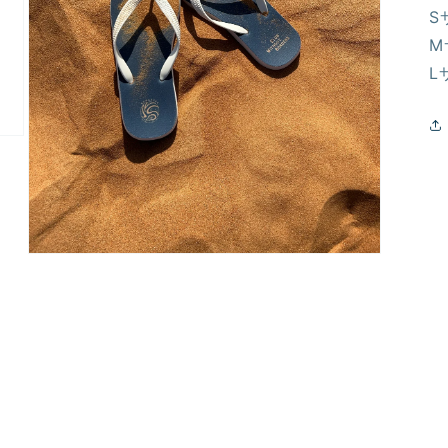
S
M
L
モ
ー
ダ
ル
で
メ
デ
ィ
ア
(3)
を